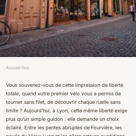
Accueil
›
Velo
VELO
Top 5 boutiques de vélo à Lyon
Vous souvenez-vous de cette impression de liberté
totale, quand votre premier vélo vous a permis de
pour tous les passionnés
tourner sans filet, de découvrir chaque ruelle sans
limite ? Aujourd’hui, à Lyon, cette même liberté exige
Hugues
•
19/05/2026 13:57
•
8 min de lecture
plus qu’un simple guidon : elle demande un choix
éclairé. Entre les pentes abruptes de Fourvière, les