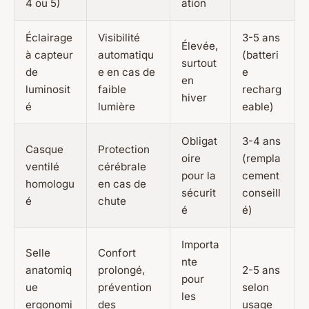
4 ou 5)
ation
Éclairage
Visibilité
3-5 ans
Élevée,
à capteur
automatiqu
(batteri
surtout
de
e en cas de
e
en
luminosit
faible
recharg
hiver
é
lumière
eable)
Obligat
3-4 ans
Casque
Protection
oire
(rempla
ventilé
cérébrale
pour la
cement
homologu
en cas de
sécurit
conseill
é
chute
é
é)
Importa
Selle
Confort
nte
anatomiq
prolongé,
2-5 ans
pour
ue
prévention
selon
les
ergonomi
des
usage