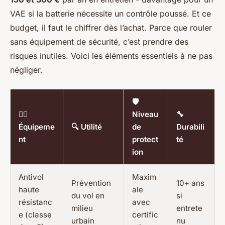
VAE si la batterie nécessite un contrôle poussé. Et ce
budget, il faut le chiffrer dès l’achat. Parce que rouler
sans équipement de sécurité, c’est prendre des
risques inutiles. Voici les éléments essentiels à ne pas
négliger.
🛡️
🚴‍♂️
Niveau
🔧
Équipeme
🔍 Utilité
de
Durabili
nt
protect
té
ion
Antivol
Maxim
Prévention
10+ ans
haute
ale
du vol en
si
résistanc
avec
milieu
entrete
e (classe
certific
urbain
nu